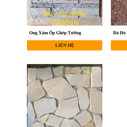
Đá Đỏ
Ong Xám Ốp Ghép Tường
LIÊN HỆ