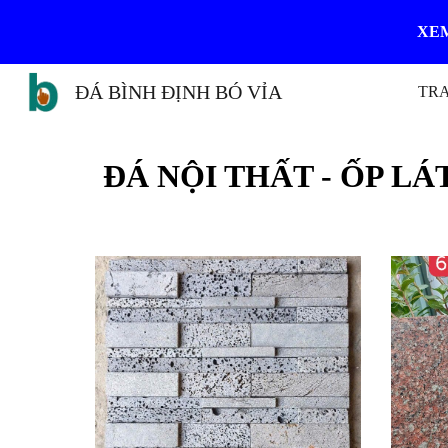
XEM
Sk
ĐÁ BÌNH ĐỊNH BÓ VỈA
TR
ĐÁ
NỘI THẤT - ỐP LÁ