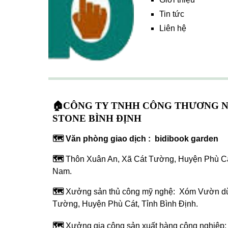
Tin tức
Liên hệ
🏠CÔNG TY TNHH CÔNG THƯƠNG 
STONE BÌNH ĐỊNH
🗺️ Văn phòng giao dịch : bidibook garden
🗺️
Thôn Xuân An, Xã Cát Tường, Huyện Phù Cát
Nam.
🗺️
Xưởng sản thủ công mỹ nghệ: Xóm Vườn dừ
Tường, Huyện Phù Cát, Tỉnh Bình Định.
🗺️
Xưởng gia công sản xuất hàng công nghiệp