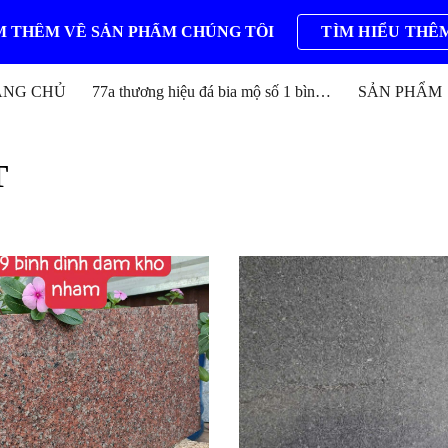
 THÊM VỀ SẢN PHẨM CHÚNG TÔI
TÌM HIỂU THÊ
ip to main content
Skip to navigat
ANG CHỦ
77a thương hiệu đá bia mộ số 1 bình định
SẢN PHẨM
T