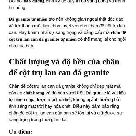
Đòi hỏi
bả o dưỡng
định kỳ để duy trì độ sáng bóng và tránh
hư hỏng
Đá granite tự nhiên
tạo nên không gian ngoại thất độc đáo
và trở thành một lựa chọn tuyệt vời cho chân đế cột trụ lan
can. Hãy khám phá sự sang trọng và đẳng cấp mà
chân đế
cột trụ lan can đá granite tự nhiên
có thể mang lại cho ngôi
nhà của bạn.
Chất lượng và đ ộ bền của chân
đế cột trụ lan can đá granite
Chân đế cột trụ lan can đá granite không chỉ đẹp mắt mà
còn có
chất lượng
và độ bền vượt trội. Đá granite là vật liệu
tự nhiên chịu được mọi thời tiết, không bị ảnh hưởng bởi
ánh sáng mặt trời hay hóa chất. Điều này đảm bảo rằng
chân đế cột trụ lan can của bạn sẽ tồn tại và giữ được sự
sang trọng trong thời gian dài.
Ưu điểm: