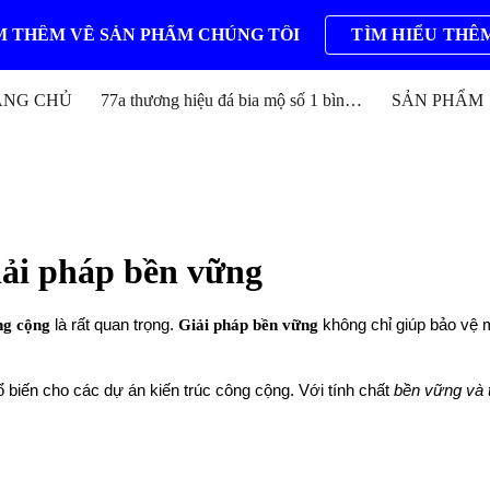
 THÊM VỀ SẢN PHẨM CHÚNG TÔI
TÌM HIỂU THÊ
ip to main content
Skip to navigat
ANG CHỦ
77a thương hiệu đá bia mộ số 1 bình định
SẢN PHẨM
iải pháp bền vững
ng cộng
là rất quan trọng.
Giải pháp bền vững
không chỉ giúp bảo vệ 
 biến cho các dự án kiến trúc công cộng. Với tính chất
bền vững và