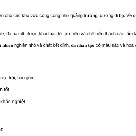
nền cho các khu vực công cộng như quảng trường, đường đi bộ. Về cơ
le, đá bazalt, được khai thác từ tự nhiên và chế biến thành các tấm lá
ự nhiên
nghiền nhỏ và chất kết dính,
đá nhân tạo
có màu sắc và hoa 
ượt trội, bao gồm:
n tốt
t khắc nghiệt
ác