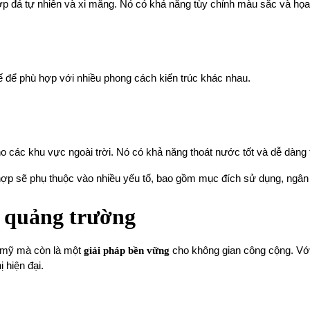
ợp đá tự nhiên và xi măng. Nó có khả năng tùy chỉnh màu sắc và họa 
kế để phù hợp với nhiều phong cách kiến trúc khác nhau.
 cho các khu vực ngoài trời. Nó có khả năng thoát nước tốt và dễ dàng 
ợp sẽ phụ thuộc vào nhiều yếu tố, bao gồm mục đích sử dụng, ngân
t quảng trường
m mỹ mà còn là một
giải pháp bền vững
cho không gian công cộng. Với 
ị hiện đại.