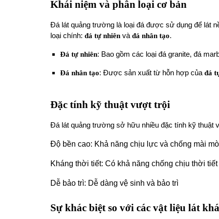
Khái niệm và phân loại cơ bản
Đá lát quảng trường là loại đá được sử dụng để lát 
loại chính:
đá tự nhiên
và
đá nhân tạo
.
Đá tự nhiên
: Bao gồm các loại đá granite, đá marb
Đá nhân tạo
: Được sản xuất từ hỗn hợp của
đá t
Đặc tính kỹ thuật vượt trội
Đá lát quảng trường sở hữu nhiều đặc tính kỹ thuật v
Độ bền c ao: Khả năng chịu lực và chống mài mò
Kháng thời tiết: Có khả năng chống chịu thời tiế
Dễ bảo trì: Dễ dàng vệ sinh và bảo trì
Sự khác biệt so với các vật liệu lát kh