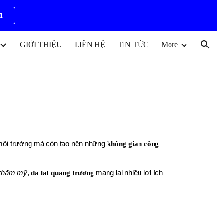
M
ion
GIỚI THIỆU
LIÊN HỆ
TIN TỨC
More
môi trường mà còn tạo nên những
không gian công
 thẩm mỹ
,
đá lát quảng trường
mang lại nhiều lợi ích