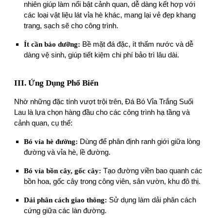
nhiên giúp làm nổi bật cảnh quan, dễ dàng kết hợp với
các loại vật liệu lát vỉa hè khác, mang lại vẻ đẹp khang
trang, sạch sẽ cho công trình.
Ít cần bảo dưỡng:
Bề mặt đá đặc, ít thấm nước và dễ
dàng vệ sinh, giúp tiết kiệm chi phí bảo trì lâu dài.
III. Ứng Dụng Phổ Biến
Nhờ những đặc tính vượt trội trên, Đá Bó Vỉa Trắng Suối
Lau là lựa chọn hàng đầu cho các công trình hạ tầng và
cảnh quan, cụ thể:
Bó vỉa hè đường:
Dùng để phân định ranh giới giữa lòng
đường và vỉa hè, lề đường.
Bó vỉa bồn cây, gốc cây:
Tạo đường viền bao quanh các
bồn hoa, gốc cây trong công viên, sân vườn, khu đô thị.
Dải phân cách giao thông:
Sử dụng làm dải phân cách
cứng giữa các làn đường.