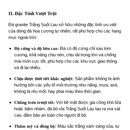
II. Đặc Tính Vượt Trội
Đá granite Trắng Suối Lau sở hữu những đặc tính ưu việt
của dòng đá hoa cương tự nhiên, rất phù hợp cho các hạng
mục ngoài trời:
Độ cứng và độ bền cao:
Đá có độ cứng chỉ sau kim
cương, khả năng chịu nén, chịu tải trọng lớn và chống
mài mòn cực tốt, phù hợp cho các khu vực giao thông
và đi lại nhiều.
Chịu được thời tiết khắc nghiệt:
Sản phẩm không bị ảnh
hưởng bởi các yếu tố môi trường như nắng, mưa, axit,
không bị rêu mốc hay phai màu theo thời gian.
Chống trơn trượt tốt:
Với bề mặt được gia công khò lửa
hoặc băm nhám, đá bó vỉa Trắng Suối Lau tạo ra ma sát
cao, đảm bảo an toàn cho người đi bộ.
Thẩm mỹ và đồng bộ:
Màu sắc trắng xám sáng sủa, tự