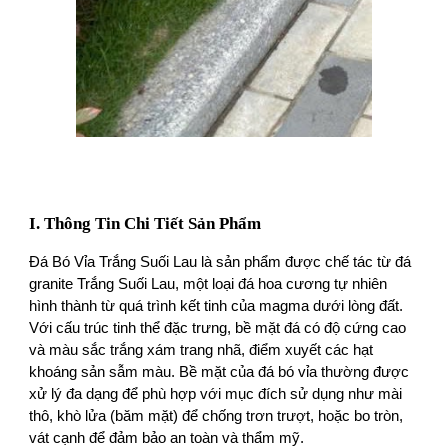
I. Thông Tin Chi Tiết Sản Phẩm
Đá Bó Vỉa Trắng Suối Lau là sản phẩm được chế tác từ đá
granite Trắng Suối Lau, một loại đá hoa cương tự nhiên
hình thành từ quá trình kết tinh của magma dưới lòng đất.
Với cấu trúc tinh thể đặc trưng, bề mặt đá có độ cứng cao
và màu sắc trắng xám trang nhã, điểm xuyết các hạt
khoáng sản sẫm màu. Bề mặt của đá bó vỉa thường được
xử lý đa dạng để phù hợp với mục đích sử dụng như mài
thô, khò lửa (băm mặt) để chống trơn trượt, hoặc bo tròn,
vát cạnh để đảm bảo an toàn và thẩm mỹ.