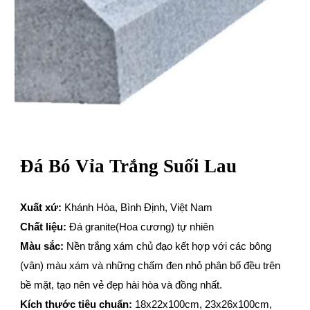
Đá Bó Vỉa
Trắng Suối Lau
Xuất xứ:
K
hánh Hòa,
B
ình Định, Việt Nam
Chất liệu:
Đá granite
(Hoa cương) tự nhiên
Màu sắc:
Nền trắng xám chủ đạo kết hợp với các bông
(vân) màu xám và những chấm đen nhỏ phân bố đều trên
bề mặt, tạo nên vẻ đẹp hài hòa và đồng nhất.
Kích thước tiêu chuẩn:
18x22x100cm, 23x26x100cm,