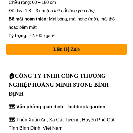
Chiều rộng: 60 – 180 cm
Độ dày: 1.8 – 3 cm
(có thể cắt theo yêu cầu)
Bề mặt hoàn thiện:
Mài bóng, mài hone (mờ), mài thô
hoặc băm mặt
Tỷ trọng:
~2.700 kg/m³
Liên Hệ Zalo
🏠CÔNG TY TNHH CÔNG THƯƠNG
NGHIỆP HOÀNG MINH STONE BÌNH
ĐỊNH
🗺️ Văn phòng giao dịch : bidibook garden
🗺️
Thôn Xuân An, Xã Cát Tường, Huyện Phù Cát,
Tỉnh Bình Định, Việt Nam.