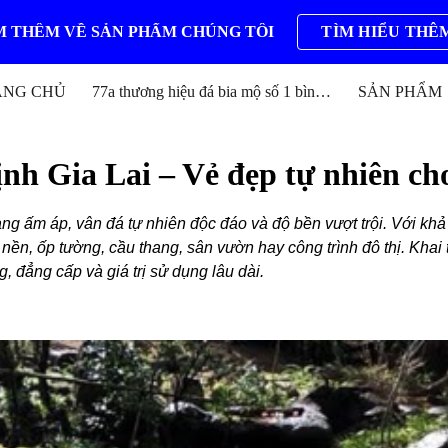
 THÊM VỀ SẢN PHẨM CHÚNG TÔI
TÌM HIỂU THÊ
ip to main content
Skip to navigat
ANG CHỦ
77a thương hiệu đá bia mộ số 1 bình định
SẢN PHẨM
nh Gia Lai – Vẻ đẹp tự nhiên ch
ng ấm áp, vân đá tự nhiên độc đáo và độ bền vượt trội. Với kh
 nền, ốp tường, cầu thang, sân vườn hay công trình đô thị. Khai
g, đẳng cấp và giá trị sử dụng lâu dài.