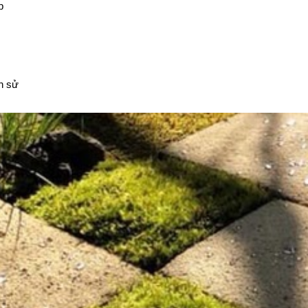
p
ch sử