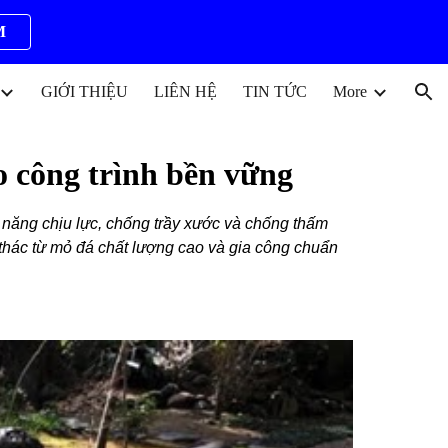
M
ion
GIỚI THIỆU
LIÊN HỆ
TIN TỨC
More
o công trình bền vững
ả năng chịu lực, chống trầy xước và chống thấm
 thác từ mỏ đá chất lượng cao và gia công chuẩn