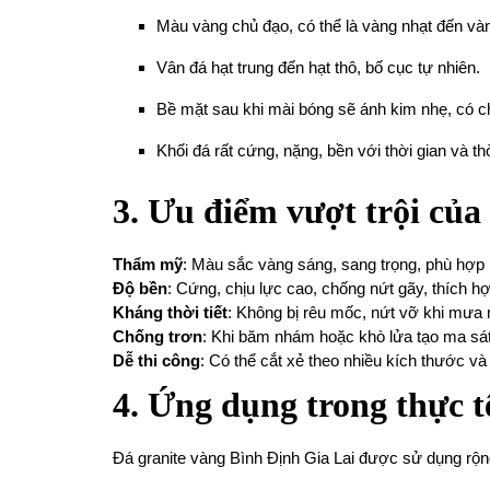
Màu vàng chủ đạo, có thể là vàng nhạt đến và
Vân đá hạt trung đến hạt thô, bố cục tự nhiên.
Bề mặt sau khi mài bóng sẽ ánh kim nhẹ, có ch
Khối đá rất cứng, nặng, bền với thời gian và thời
3. Ưu điểm vượt trội của
Thẩm mỹ
: Màu sắc vàng sáng, sang trọng, phù hợp
Độ bền
: Cứng, chịu lực cao, chống nứt gãy, thích hợ
Kháng thời tiết
: Không bị rêu mốc, nứt vỡ khi mưa 
Chống trơn
: Khi băm nhám hoặc khò lửa tạo ma sát t
Dễ thi công
: Có thể cắt xẻ theo nhiều kích thước v
4. Ứng dụng trong thực t
Đá granite vàng Bình Định Gia Lai được sử dụng rộng