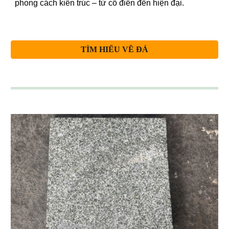
phong cách kiến trúc – từ cổ điển đến hiện đại.
TÌM HIỂU VỀ ĐÁ