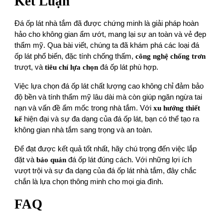
Kết Luận
Đá ốp lát nhà tắm đã được chứng minh là giải pháp hoàn
hảo cho không gian ẩm ướt, mang lại sự an toàn và vẻ đẹp
thẩm mỹ. Qua bài viết, chúng ta đã khám phá các loại đá
ốp lát phổ biến, đặc tính chống thấm,
công nghệ chống trơn
trượt, và
tiêu chí lựa chọn
đá ốp lát phù hợp.
Việc lựa chọn đá ốp lát chất lượng cao không chỉ đảm bảo
độ bền và tính thẩm mỹ lâu dài mà còn giúp ngăn ngừa tai
nạn và vấn đề ẩm mốc trong nhà tắm. Với
xu hướng thiết
kế
hiện đại và sự đa dạng của đá ốp lát, bạn có thể tạo ra
không gian nhà tắm sang trọng và an toàn.
Để đạt được kết quả tốt nhất, hãy chú trọng đến việc lắp
đặt và
bảo quản
đá ốp lát đúng cách. Với những lợi ích
vượt trội và sự đa dạng của đá ốp lát nhà tắm, đây chắc
chắn là lựa chọn thông minh cho mọi gia đình.
FAQ