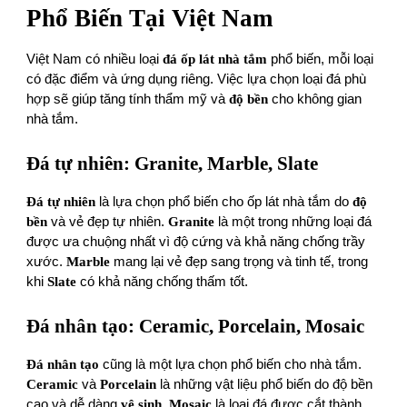
Phổ Biến Tại Việt Nam
Việt Nam có nhiều loại
đá ốp lát nhà tắm
phổ biến, mỗi loại
có đặc điểm và ứng dụng riêng. Việc lựa chọn loại đá phù
hợp sẽ giúp tăng tính thẩm mỹ và
độ bền
cho không gian
nhà tắm.
Đá tự nhiên: Granite, Marble, Slate
Đá tự nhiên
là lựa chọn phổ biến cho ốp lát nhà tắm do
độ
bền
và vẻ đẹp tự nhiên.
Granite
là một trong những loại đá
được ưa chuộng nhất vì độ cứng và khả năng chống trầy
xước.
Marble
mang lại vẻ đẹp sang trọng và tinh tế, trong
khi
Slate
có khả năng chống thấm tốt.
Đá nhân tạo: Ceramic, Porcelain, Mosaic
Đá nhân tạo
cũng là một lựa chọn phổ biến cho nhà tắm.
Ceramic
và
Porcelain
là những vật liệu phổ biến do độ bền
cao và dễ dàng
vệ sinh
.
Mosaic
là loại đá được cắt thành