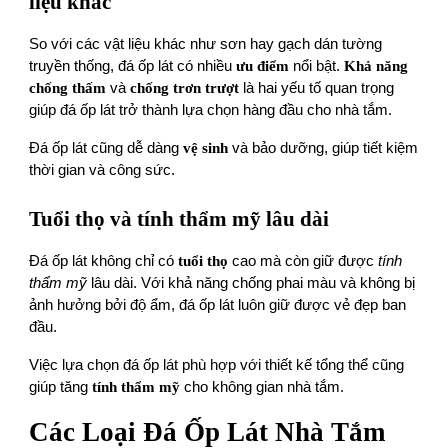
liệu khác
So với các vật liệu khác như sơn hay gạch dán tường
truyền thống, đá ốp lát có nhiều
ưu điểm
nổi bật.
Khả năng
chống thấm
và
chống trơn trượt
là hai yếu tố quan trọng
giúp đá ốp lát trở thành lựa chọn hàng đầu cho nhà tắm.
Đá ốp lát cũng dễ dàng
vệ sinh
và bảo dưỡng, giúp tiết kiệm
thời gian và công sức.
Tuổi thọ và tính thẩm mỹ lâu dài
Đá ốp lát không chỉ có
tuổi thọ
cao mà còn giữ được
tính
thẩm mỹ
lâu dài. Với khả năng chống phai màu và không bị
ảnh hưởng bởi độ ẩm, đá ốp lát luôn giữ được vẻ đẹp ban
đầu.
Việc lựa chọn đá ốp lát phù hợp với thiết kế tổng thể cũng
giúp tăng
tính thẩm mỹ
cho không gian nhà tắm.
Các Loại Đá Ốp Lát Nhà Tắm