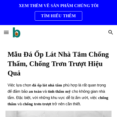
XEM THÊM VỀ SẢN PHẨM CHÚNG TÔI
Skip to main content
Skip to navigation
TÌM HIỂU THÊM
Mẫu Đá Ốp Lát Nhà Tắm Chống
Thấm, Chống Trơn Trượt Hiệu
Quả
Việc lựa chọn
đá ốp lát nhà tắm
phù hợp là rất quan trọng
để đảm bảo
an toàn
và
tính thẩm mỹ
cho không gian nhà
tắm. Đặc biệt, với những khu vực dễ bị ẩm ướt, việc
chống
thấm
và
chống trơn trượt
trở nên cần thiết.