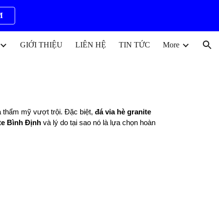
M
ion
GIỚI THIỆU
LIÊN HỆ
TIN TỨC
More
à thẩm mỹ vượt trội. Đặc biệt,
đá vỉa hè
granite
te
Bình Định
và lý do tại sao nó là lựa chọn hoàn