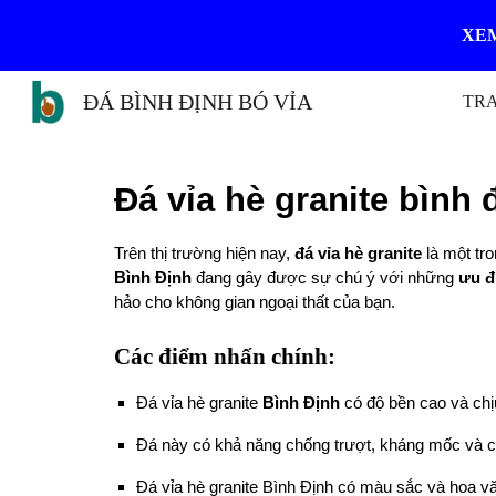
XEM
Sk
ĐÁ BÌNH ĐỊNH BÓ VỈA
TR
Đá vỉa hè granite bình 
Trên thị trường hiện nay,
đá vỉa hè
granite
là một tr
Bình Định
đang gây được sự chú ý với những
ưu đ
hảo cho không gian ngoại thất của bạn.
Các điểm nhấn chính:
Đá vỉa hè granite
Bình Định
có độ bền cao và chị
Đá này có khả nă ng chống trượt, kháng mốc và 
Đá vỉa hè granite Bình Định có màu sắc và hoa vă