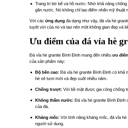
Trang trí bờ bể và hồ nước: Nhờ khả năng chống t
gần nước. Nó không chỉ tạo điểm nhấn mỹ thuật mà
Với các
ứng dụng
đa dạng như vậy, đá vỉa hè grani
tuyệt vời của nó và tạo nên một không gian đẹp và b
Ưu điểm của đá vỉa hè g
Đá vỉa hè granite Bình Định mang đến nhiều
ưu điể
của sản phẩm này:
Độ bền cao:
Đá vỉa hè granite Bình Định có khả 
hè sẽ tươi mới và đẹp suốt nhiều năm.
Chống trượt:
Với bề mặt được gia công chống trượ
Không thấm nước:
Đá vỉa hè granite Bình Định 
của đá.
Kháng mốc:
Với tính năng kháng mốc, đá vỉa hè 
người sử dụng.