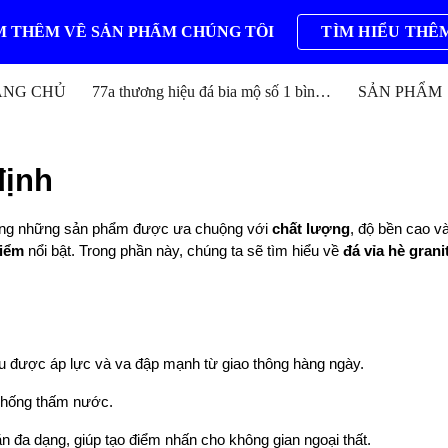
 THÊM VỀ SẢN PHẨM CHÚNG TÔI
TÌM HIỂU THÊ
ip to main content
Skip to navigat
ANG CHỦ
77a thương hiệu đá bia mộ số 1 bình định
SẢN PHẨM
định
ong những sản phẩm được ưa chuộng với
chất lượng
, độ bền cao v
iểm
nổi bật. Trong phần này, chúng ta sẽ tìm hiểu về
đá vỉa hè
grani
u được áp lực và va đập mạnh từ giao thông hàng ngày.
chống thấm nước.
n đa dạng, giúp tạo điểm nhấn cho không gian ngoại thất.