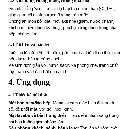
3.2 Khả năng chống thấm, chống hóa chất
Granite trắng Suối Lau có độ hấp thu nước thấp (<0,1%),
giúp giảm tối đa tình trạng ố vàng, rêu mốc.
Chống ăn mòn bởi dầu mỡ, axit nhẹ (giấm, nước chanh),
khi hoàn thiện đúng kỹ thuật, phù hợp ứng dụng trong nhà
bếp, phòng tắm.
3.3 Độ bền và bảo trì
Tuổi thọ lên đến 50–70 năm, gần như bất biến theo thời gian
nếu được bảo trì đúng cách.
Vệ sinh đơn giản với nước sạch, xà phòng nhẹ, tránh chất
tẩy mạnh và hóa chất quá acid.
4. Ứng dụng
4.1 Thiết kế nội thất
Mặt bàn bếp/đảo bếp
: Mang lại cảm giác hiện đại, sạch
sẽ, dễ phối màu với gỗ, inox, kính.
Mặt lavabo và bàn trang điểm
: Tạo điểm nhấn sang trọng,
hài hoà không gian phòng tắm.
Sàn phòng khách, sảnh, hành lang
: Tôn lên vẻ rộng mở,