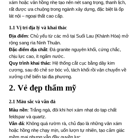
xám hoặc vân hồng nhẹ tạo nên nét sang trọng, thanh lịch,
rất được ưa chuộng trong ngành xây dựng, đặc biệt là ốp
lát nội – ngoại thất cao cấp.
1.1 Vị trí địa lý và khai thác
Địa điểm
: Chủ yếu từ các mỏ tại Suối Lau (Khánh Hòa) mở
rộng sang rìa Ninh Thuận.
Đặc điểm địa chất
: Đá granite nguyên khối, cứng chắc,
chịu lực cao, ít ngấm nước.
Quy trình khai thác
: Hệ thống cắt cục bằng dây kim
cương, sau đó chẻ sơ bóc vỏ, tách khối rồi vận chuyển về
xưởng chế biến tại địa phương.
2. Vẻ đẹp thẩm mỹ
2.1 Màu sắc và vân đá
Màu nền
: Trắng ngà, đôi khi hơi xám nhạt do tạp chất
feldspar và quartz.
Vân đá
: Không quá rườm rà, chủ đạo là những vân xám
hoặc hồng nhẹ chạy mịn, uốn lượn tự nhiên, tạo cảm giác
mềm mại nhưng vẫn đầy quyền lực.