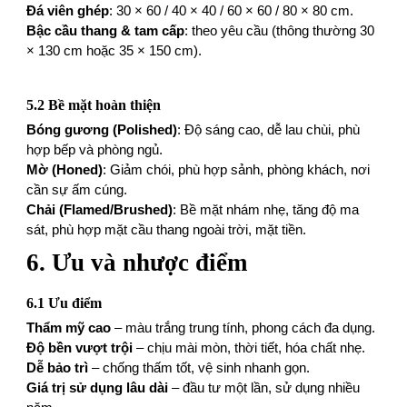
Đá viên ghép
: 30 × 60 / 40 × 40 / 60 × 60 / 80 × 80 cm.
Bậc cầu thang & tam cấp
: theo yêu cầu (thông thường 30
× 130 cm hoặc 35 × 150 cm).
5.2 Bề mặt hoàn thiện
Bóng gương (Polished)
: Độ sáng cao, dễ lau chùi, phù
hợp bếp và phòng ngủ.
Mờ (Honed)
: Giảm chói, phù hợp sảnh, phòng khách, nơi
cần sự ấm cúng.
Chải (Flamed/Brushed)
: Bề mặt nhám nhẹ, tăng độ ma
sát, phù hợp mặt cầu thang ngoài trời, mặt tiền.
6. Ưu và nhược điểm
6.1 Ưu điểm
Thẩm mỹ cao
– màu trắng trung tính, phong cách đa dụng.
Độ bền vượt trội
– chịu mài mòn, thời tiết, hóa chất nhẹ.
Dễ bảo trì
– chống thấm tốt, vệ sinh nhanh gọn.
Giá trị sử dụng lâu dài
– đầu tư một lần, sử dụng nhiều