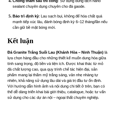
Chống thấm sau thi công
: Sử dụng dung dịch nano
sealant chuyên dụng chuyên cho đá gaode.
Bảo trì định kỳ
: Lau sạch bụi, không để hóa chất quá
mạnh tiếp xúc lâu, đánh bóng định kỳ 6–12 tháng/lần nếu
cần giữ bề mặt bóng mới.
Kết luận
Đá Granite Trắng Suối Lau (Khánh Hòa – Ninh Thuận)
là
lựa chọn hàng đầu cho những thiết kế muốn dung hòa giữa
tính sang trọng, độ bền và tiện ích. Được khai thác từ mỏ
đá chất lượng cao, qua quy trình chế tác hiện đại, sản
phẩm mang lại thẩm mỹ trắng sáng, vân nhẹ nhàng tự
nhiên, khả năng sử dụng lâu dài và giá trị đầu tư ổn định.
Với hướng dẫn hình ảnh và nội dung chi tiết ở trên, bạn có
thể dễ dàng triển khai bài giới thiệu, catalogue, hoặc tư vấn
sử dụng cho các dự án nội – ngoại thất chuyên nghiệp.