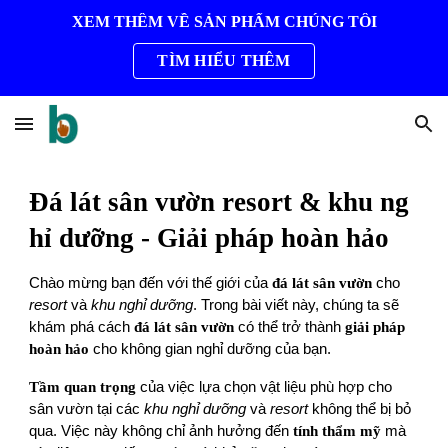
XEM THÊM VỀ SẢN PHẨM CHÚNG TÔI
Skip to main content
Skip to navigation
TÌM HIỂU THÊM
Đá lát sân vườn resort & khu ng
hỉ dưỡng - Giải pháp hoàn hảo
Chào mừng bạn đến với thế giới của
đá lát sân vườn
cho
resort
và
khu nghỉ dưỡng
. Trong bài viết này, chúng ta sẽ
khám phá cách
đá lát sân vườn
có thể trở thành
giải pháp
hoàn hảo
cho không gian nghỉ dưỡng của bạn.
Tầm quan trọng
của việc lựa chọn vật liệu phù hợp cho
sân vườn tại các
khu nghỉ dưỡng
và
resort
không thể bị bỏ
qua. Việc này không chỉ ảnh hưởng đến
tính thẩm mỹ
mà