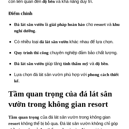
còn liên quan đến
độ bền
và khả năng duy trì.
Điểm chính
Đá lát sân vườn
là
giải pháp hoàn hảo
cho
resort
và
khu
nghỉ dưỡng
.
Có nhiều loại
đá lát sân vườn
khác nhau để lựa chọn.
Quy trình thi công
chuyên nghiệp đảm bảo chất lượng.
Đá lát sân vườn
giúp tăng
tính thẩm mỹ
và
độ bền
.
Lựa chọn đá lát sân vườn phù hợp với
phong cách thiết
kế
.
Tầm quan trọng của đá lát sân
vườn trong không gian resort
Tầm quan trọng
của đá lát sân vườn trong không gian
resort
không thể bị bỏ qua. Đá lát sân vườn không chỉ góp