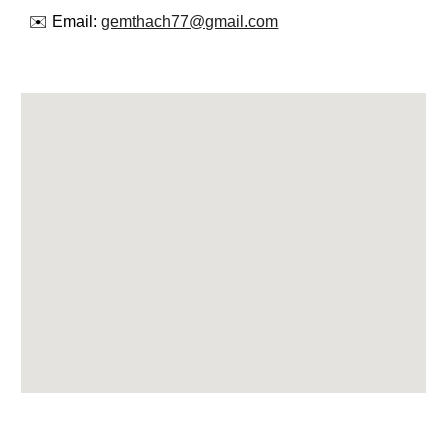
✉️ Email:
gemthach77@gmail.com