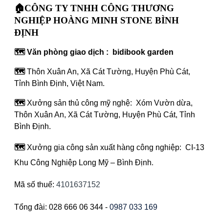
🏠CÔNG TY TNHH CÔNG THƯƠNG
NGHIỆP HOÀNG MINH STONE BÌNH
ĐỊNH
🗺️ Văn phòng giao dịch : bidibook garden
🗺️
Thôn Xuân An, Xã Cát Tường, Huyện Phù Cát,
Tỉnh Bình Định, Việt Nam.
🗺️
Xưởng sản thủ công mỹ nghệ: Xóm Vườn dừa,
Thôn Xuân An, Xã Cát Tường, Huyện Phù Cát, Tỉnh
Bình Định.
🗺️
Xưởng gia công sản xuất hàng công nghiệp: CI-13
Khu Công Nghiệp Long Mỹ – Bình Định
.
Mã số thuế:
4101637152
Tổng đài: 028 666 06 344 -
0987 033 169