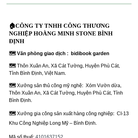
🏠CÔNG TY TNHH CÔNG THƯƠNG
NGHIỆP HOÀNG MINH STONE BÌNH
ĐỊNH
🗺️ Văn phòng giao dịch : bidibook garden
🗺️
Thôn Xuân An, Xã Cát Tường, Huyện Phù Cát,
Tỉnh Bình Định, Việt Nam.
🗺️
Xưởng sản thủ công mỹ nghệ: Xóm Vườn dừa,
Thôn Xuân An, Xã Cát Tường, Huyện Phù Cát, Tỉnh
Bình Định.
🗺️
Xưởng gia công sản xuất hàng công nghiệp: CI-13
Khu Công Nghiệp Long Mỹ – Bình Định
.
Mã số thuế:
4101637152