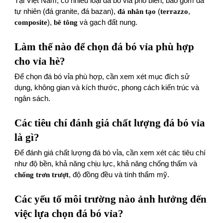
Tại Việt Nam, có nhiều loại đá bó vỉa phổ biến, bao gồm đá
tự nhiên (đá granite, đá bazan),
đá nhân tạo
(
terrazzo
,
composite
),
bê tông
và gạch đất nung.
Làm thế nào để chọn đá bó vỉa phù hợp
cho vỉa hè?
Để chọn đá bó vỉa phù hợp, cần xem xét mục đích sử
dụng, không gian và kích thước, phong cách kiến trúc và
ngân sách.
Các tiêu chí đánh giá chất lượng đá bó vỉa
là gì?
Để đánh giá chất lượng đá bó vỉa, cần xem xét các tiêu chí
như độ bền, khả năng chịu lực, khả năng chống thấm và
chống trơn trượt
, độ đồng đều và tính thẩm mỹ.
Các yếu tố môi trường nào ảnh hưởng đến
việc lựa chọn đá bó vỉa?