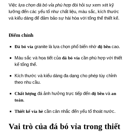
Việc
lựa chọn đá bó vỉa phù hợp
đòi hỏi sự xem xét kỹ
lưỡng đến các yếu tố như chất liệu, màu sắc, kích thước
và kiểu dáng để đảm bảo sự hài hòa với tổng thể thiết kế.
Điểm chính
Đá bó vỉa
granite là lựa chọn phổ biến nhờ
độ bền
cao.
Màu sắc và họa tiết của
đá bó vỉa
cần phù hợp với thiết
kế tổng thể.
Kích thước và kiểu dáng đa dạng cho phép tùy chỉnh
theo nhu cầu.
Chất lượng
đá ảnh hưởng trực tiếp đến
độ bền
và
an
toàn
.
Thiết kế vỉa hè
cần cân nhắc đến yếu tố thoát nước.
Vai trò của đá bó vỉa trong thiết