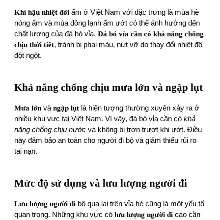
Khí hậu nhiệt đới
ẩm ở Việt Nam với đặc trưng là mùa hè
nóng ẩm và mùa đông lạnh ẩm ướt có thể ảnh hưởng đến
chất lượng của đá bó vỉa.
Đá bó vỉa cần có khả năng chống
chịu thời tiết
, tránh bị phai màu, nứt vỡ do thay đổi nhiệt độ
đột ngột.
Khả năng chống chịu mưa lớn và ngập lụt
Mưa lớn
và
ngập lụt
là hiện tượng thường xuyên xảy ra ở
nhiều khu vực tại Việt Nam. Vì vậy, đá bó vỉa cần có
khả
năng chống chịu nước
và không bị trơn trượt khi ướt. Điều
này đảm bảo an toàn cho người đi bộ và giảm thiểu rủi ro
tai nạn.
Mức độ sử dụng và lưu lượng người đi
Lưu lượng người đi
bộ qua lại trên vỉa hè cũng là một yếu tố
quan trọng. Những khu vực có
lưu lượng người đi
cao cần