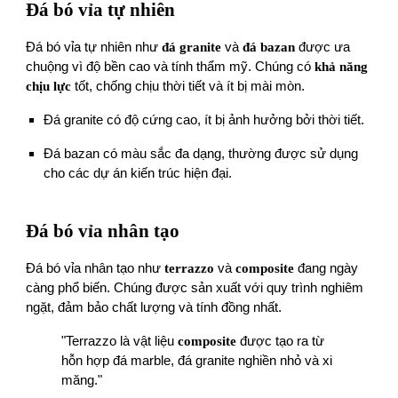
Đá bó vỉa tự nhiên
Đá bó vỉa tự nhiên như
đá granite
và
đá bazan
được ưa
chuộng vì độ bền cao và tính thẩm mỹ. Chúng có
khả năng
chịu lực
tốt, chống chịu thời tiết và ít bị mài mòn.
Đá granite có độ cứng cao, ít bị ảnh hưởng bởi thời tiết.
Đá bazan có màu sắc đa dạng, thường được sử dụng
cho các dự án kiến trúc hiện đại.
Đá bó vỉa nhân tạo
Đá bó vỉa nhân tạo như
terrazzo
và
composite
đang ngày
càng phổ biến. Chúng được sản xuất với quy trình nghiêm
ngặt, đảm bảo chất lượng và tính đồng nhất.
"Terrazzo là vật liệu
composite
được tạo ra từ
hỗn hợp đá marble, đá granite nghiền nhỏ và xi
măng."