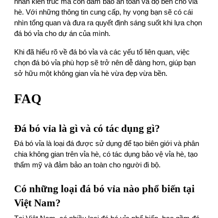
nhấn kiến trúc mà còn đảm bảo an toàn và độ bền cho vỉa
hè. Với những thông tin cung cấp, hy vọng bạn sẽ có cái
nhìn tổng quan và đưa ra quyết định sáng suốt khi lựa chọn
đá bó vỉa cho dự án của mình.
Khi đã hiểu rõ về đá bó vỉa và các yếu tố liên quan, việc
chọn đá bó vỉa phù hợp sẽ trở nên dễ dàng hơn, giúp bạn
sở hữu một không gian vỉa hè vừa đẹp vừa bền.
FAQ
Đá bó vỉa là gì và có tác dụng gì?
Đá bó vỉa là loại đá được sử dụng để tạo biên giới và phân
chia không gian trên vỉa hè, có tác dụng bảo vệ vỉa hè, tạo
thẩm mỹ và đảm bảo an toàn cho người đi bộ.
Có những loại đá bó vỉa nào phổ biến tại
Việt Nam?