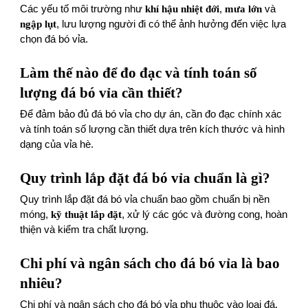
Các yếu tố môi trường như
khí hậu nhiệt đới
,
mưa lớn
và
ngập lụt
, lưu lượng người đi có thể ảnh hưởng đến việc lựa
chọn đá bó vỉa.
Làm thế nào để đo đạc và tính toán số
lượng đá bó vỉa cần thiết?
Để đảm bảo đủ đá bó vỉa cho dự án, cần đo đạc chính xác
và tính toán số lượng cần thiết dựa trên kích thước và hình
dạng của vỉa hè.
Quy trình lắp đặt đá bó vỉa chuẩn là gì?
Quy trình lắp đặt đá bó vỉa chuẩn bao gồm chuẩn bị nền
móng,
kỹ thuật lắp đặt
, xử lý các góc và đường cong, hoàn
thiện và kiểm tra chất lượng.
Chi phí và ngân sách cho đá bó vỉa là bao
nhiêu?
Chi phí và ngân sách cho đá bó vỉa phụ thuộc vào loại đá,