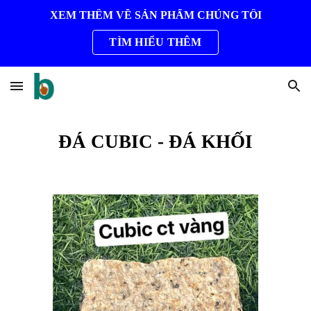
XEM THÊM VỀ SẢN PHẨM CHÚNG TÔI
Skip to main content
Skip to navigation
TÌM HIỂU THÊM
ĐÁ
CUBIC - ĐÁ KHỐI