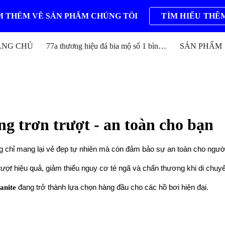
 THÊM VỀ SẢN PHẨM CHÚNG TÔI
TÌM HIỂU THÊ
ip to main content
Skip to navigat
ANG CHỦ
77a thương hiệu đá bia mộ số 1 bình định
SẢN PHẨM
ng trơn trượt - an toàn cho bạn
ng chỉ mang lại vẻ đẹp tự nhiên mà còn đảm bảo sự an toàn cho ngườ
rượt
hiệu quả, giảm thiểu nguy cơ té ngã và chấn thương khi di chuy
anite
đang trở thành lựa chọn hàng đầu cho các hồ bơi hiện đại.