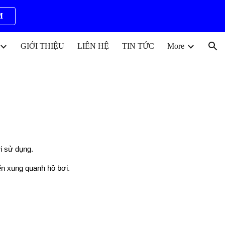
M
ion
GIỚI THIỆU
LIÊN HỆ
TIN TỨC
More
i sử dụng.
ển xung quanh hồ bơi.