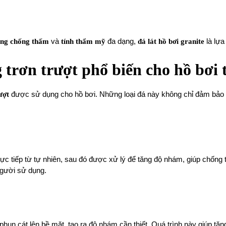
ăng chống thấm
và
tính thẩm mỹ
đa dạng,
đá lát hồ bơi granite
là lựa
g trơn trượt phổ biến cho hồ bơi 
ượt
được sử dụng cho hồ bơi. Những loại đá này không chỉ đảm bảo 
rực tiếp từ tự nhiên, sau đó được xử lý để tăng độ nhám, giúp chống t
người sử dụng.
phun cát lên bề mặt, tạo ra độ nhám cần thiết. Quá trình này giúp tă