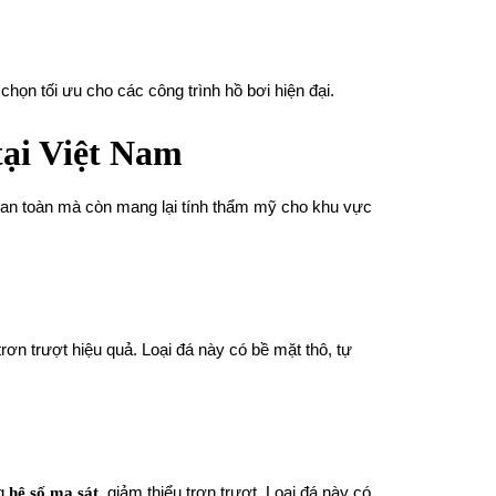
 chọn tối ưu cho các công trình hồ bơi hiện đại.
tại Việt Nam
an toàn mà còn mang lại tính thẩm mỹ cho khu vực
rơn trượt hiệu quả. Loại đá này có bề mặt thô, tự
ng
hệ số ma sát
, giảm thiểu trơn trượt. Loại đá này có