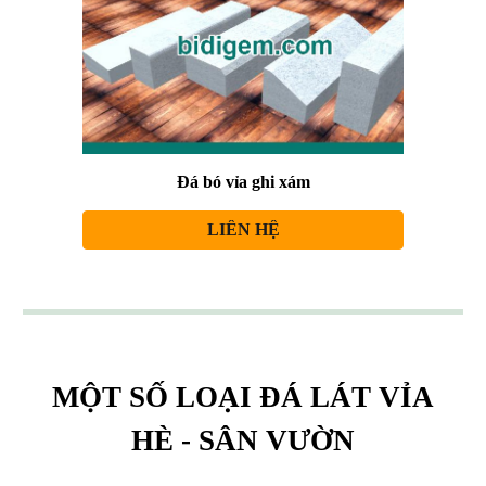
Đá bó vỉa
ghi xám
LIÊN HỆ
MỘT SỐ LOẠI ĐÁ
LÁT VỈA
HÈ - SÂN VƯỜN