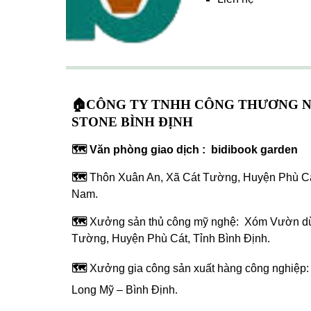
🏠CÔNG TY TNHH CÔNG THƯƠNG 
STONE BÌNH ĐỊNH
🗺️ Văn phòng giao dịch : bidibook garden
🗺️
Thôn Xuân An, Xã Cát Tường, Huyện Phù Cát
Nam.
🗺️
Xưởng sản thủ công mỹ nghệ: Xóm Vườn dừ
Tường, Huyện Phù Cát, Tỉnh Bình Định.
🗺️
Xưởng gia công sản xuất hàng công nghiệp
Long Mỹ – Bình Định
.