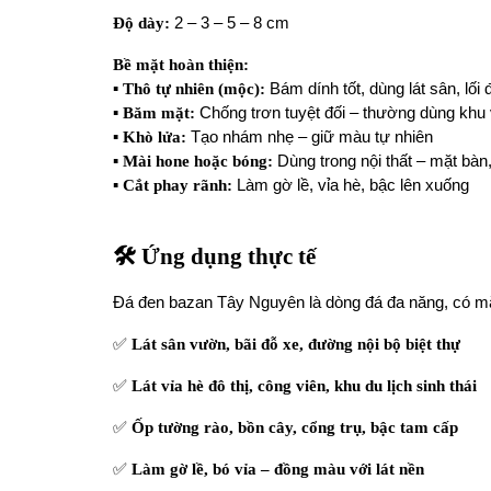
Độ dày:
2 – 3 – 5 – 8 cm
Bề mặt hoàn thiện:
▪️
Thô tự nhiên (mộc):
Bám dính tốt, dùng lát sân, lối đ
▪️
Băm mặt:
Chống trơn tuyệt đối – thường dùng khu
▪️
Khò lửa:
Tạo nhám nhẹ – giữ màu tự nhiên
▪️
Mài hone hoặc bóng:
Dùng trong nội thất – mặt bàn
▪️
Cắt phay rãnh:
Làm gờ lề, vỉa hè, bậc lên xuống
🛠 Ứng dụng thực tế
Đá đen bazan Tây Nguyên là dòng đá đa năng, có mặt 
✅
Lát sân vườn, bãi đỗ xe, đường nội bộ biệt thự
✅
Lát vỉa hè đô thị, công viên, khu du lịch sinh thái
✅
Ốp tường rào, bồn cây, cổng trụ, bậc tam cấp
✅
Làm gờ lề, bó vỉa – đồng màu với lát nền