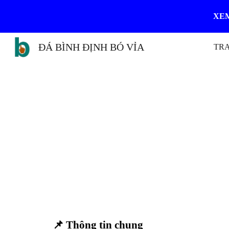
XEM
Sk
ĐÁ BÌNH ĐỊNH BÓ VỈA
TR
📌 Thông tin chung