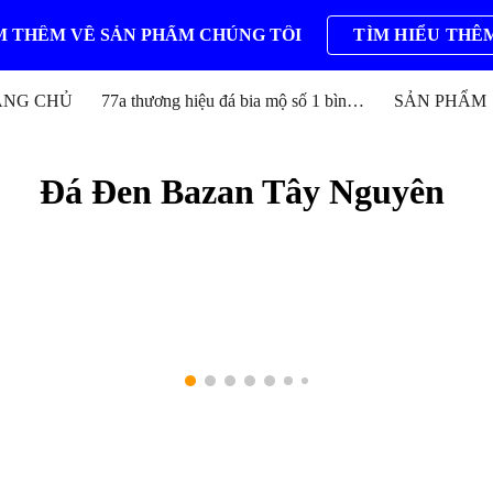
 THÊM VỀ SẢN PHẨM CHÚNG TÔI
TÌM HIỂU THÊ
ip to main content
Skip to navigat
ANG CHỦ
77a thương hiệu đá bia mộ số 1 bình định
SẢN PHẨM
Đá Đen Bazan Tây Nguyên