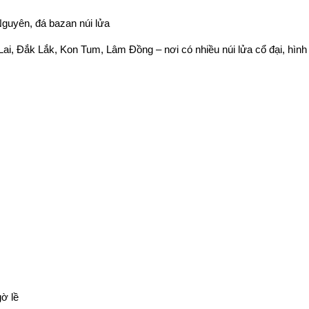
guyên, đá bazan núi lửa
i, Đắk Lắk, Kon Tum, Lâm Đồng – nơi có nhiều núi lửa cổ đại, hình
gờ lề