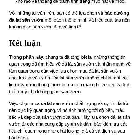
khô ráo và thoáng để tránh tình trạng mục nát và mốc.
Với những tư vấn trên, bạn có thể lựa chọn và
bảo dưỡng
đá lát sân vườn
một cách thông minh và hiệu quả, tạo nên
không gian sân vườn đẹp và tinh tế.
Kết luận
Trong phần này
, chúng ta đã tổng kết lại những thông tin
quan trọng đã tìm hiểu về đá lát sân vườn và nhấn mạnh về
tầm quan trọng của việc lựa chọn mua đá lát sân vườn
chất lượng và uy tín. Đá lát sân vườn không chỉ là một vật
liệu xây dựng thông thường mà còn mang lại vẻ đẹp và tính
thẩm mỹ cho không gian sân vườn.
Việc chọn mua đá lát sân vườn chất lượng và uy tín đã trở
nên cực kỳ quan trọng, vì nó ảnh hưởng tới độ bền, màu
sắc và đẹp của sân vườn của bạn. Hãy lựa chọn đá lát sân
vườn từ các nhà cung cấp uy tín và đảm bảo kiểm tra các
tiêu chí quan trọng như chất lượng, giá cả và dịch vụ sau
bán hàng.