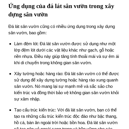
Ứng dụng của đá lát sân vườn trong xây
dựng sân vườn
Đá lát sân vườn cũng có nhiều ứng dụng trong xây dựng
sân vườn, bao gồm:
Làm đệm lót: Đá lát sân vườn được sử dụng như một
lớp đệm lót dưới các vật liệu khác như gạch, gỗ hoặc
nền nhựa. Điều này giúp tăng tính thoải mái và sự êm ái
khi di chuyển trong không gian sân vườn.
Xây tường hoặc hàng rào: Đá lát sân vườn có thể được
sử dụng để xây dựng tường hoặc hàng rào xung quanh
sân vườn. Nó mang lại sự mạnh mẽ và sắc sảo cho
kiến trúc và đồng thời bảo vệ không gian sân vườn khỏi
sự xâm nhập.
Tạo cấu trúc kiến trúc: Với đá lát sân vườn, bạn có thể
tạo ra những cấu trúc kiến trúc độc đáo như bậc thang,
hồ cá, bàn ăn ngoài trời hoặc bồn hoa. Đá lát sân vườn
sẽ tạo nên vẻ ngoài sang trọng và bền vững cho các