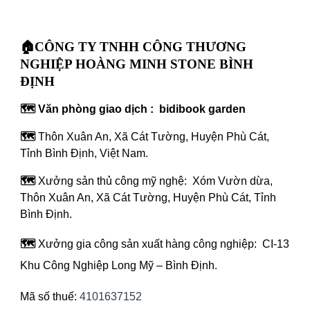
🏠CÔNG TY TNHH CÔNG THƯƠNG
NGHIỆP HOÀNG MINH STONE BÌNH
ĐỊNH
🗺️ Văn phòng giao dịch : bidibook garden
🗺️
Thôn Xuân An, Xã Cát Tường, Huyện Phù Cát,
Tỉnh Bình Định, Việt Nam.
🗺️
Xưởng sản thủ công mỹ nghệ: Xóm Vườn dừa,
Thôn Xuân An, Xã Cát Tường, Huyện Phù Cát, Tỉnh
Bình Định.
🗺️
Xưởng gia công sản xuất hàng công nghiệp: CI-13
Khu Công Nghiệp Long Mỹ – Bình Định
.
Mã số thuế:
4101637152