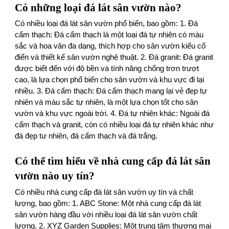
Có những loại đá lát sân vườn nào?
Có nhiều loại đá lát sân vườn phổ biến, bao gồm: 1. Đá
cẩm thạch: Đá cẩm thạch là một loại đá tự nhiên có màu
sắc và hoa văn đa dạng, thích hợp cho sân vườn kiểu cổ
điển và thiết kế sân vườn nghệ thuật. 2. Đá granit: Đá granit
được biết đến với độ bền và tính năng chống trơn trượt
cao, là lựa chọn phổ biến cho sân vườn và khu vực đi lại
nhiều. 3. Đá cẩm thạch: Đá cẩm thạch mang lại vẻ đẹp tự
nhiên và màu sắc tự nhiên, là một lựa chọn tốt cho sân
vườn và khu vực ngoài trời. 4. Đá tự nhiên khác: Ngoài đá
cẩm thạch và granit, còn có nhiều loại đá tự nhiên khác như
đá đẹp tư nhiên, đá cẩm thạch và đá trắng.
Có thể tìm hiểu về nhà cung cấp đá lát sân
vườn nào uy tín?
Có nhiều nhà cung cấp đá lát sân vườn uy tín và chất
lượng, bao gồm: 1. ABC Stone: Một nhà cung cấp đá lát
sân vườn hàng đầu với nhiều loại đá lát sân vườn chất
lượng. 2. XYZ Garden Supplies: Một trung tâm thương mại