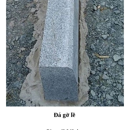
Đá gờ lề